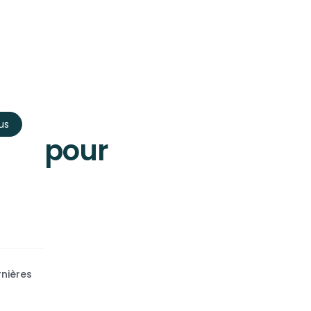
us
 IA pour
rnières