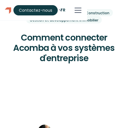
FR
Contactez-nous
Automatisation
Manufacturier
Construction
Gestion et développement immobilier
Comment connecter
Acomba à vos systèmes
d'entreprise
Comment connecter votre logiciel
comptable Acomba à vos systèmes
d'entreprise. Guide pratique
d'intégration et d'automatisation pour
manufacturiers.