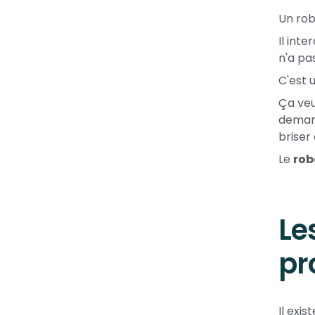
Un rob
Il int
n'a pa
C'est 
Ça veu
demand
briser
Le
rob
Le
pr
Il exis