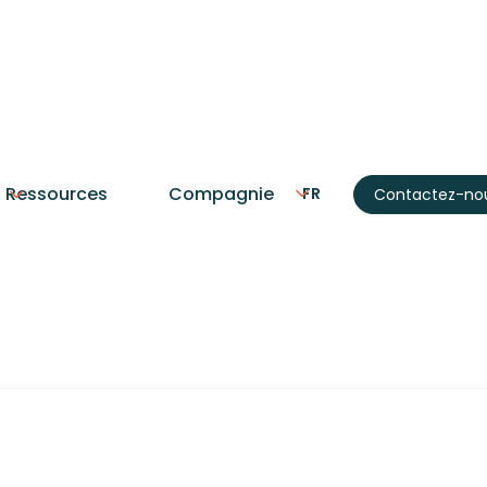
Automatisation
Manufacturier
Ressources
Compagnie
FR
Contactez-no
e le RPA pour les M
?
omation) pour manufacturiers. Ce que c'est,