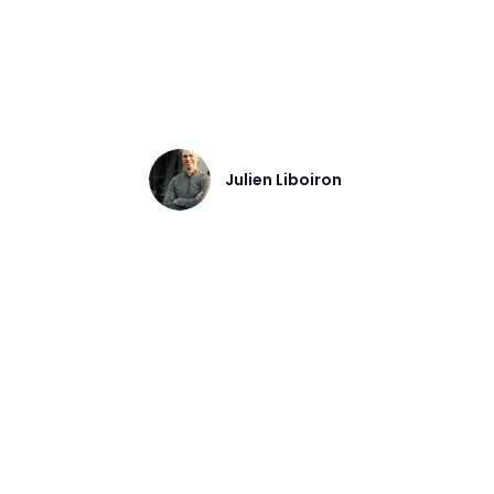
d l'implanter dans vos opérations de produc
Julien Liboiron