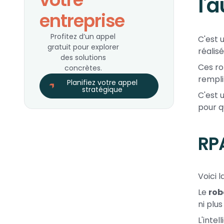
l'
entreprise
Profitez d’un appel
C'est 
gratuit pour explorer
réalis
des solutions
Ces ro
concrètes.
rempli
Planifiez votre appel
stratégique
C'est 
pour q
RPA
Voici 
Le
rob
ni plus
L'intel