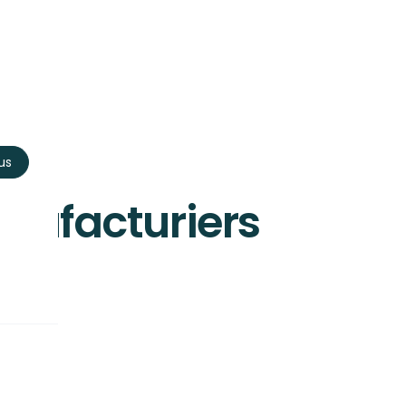
us
anufacturiers
 comment ça fonctionne et