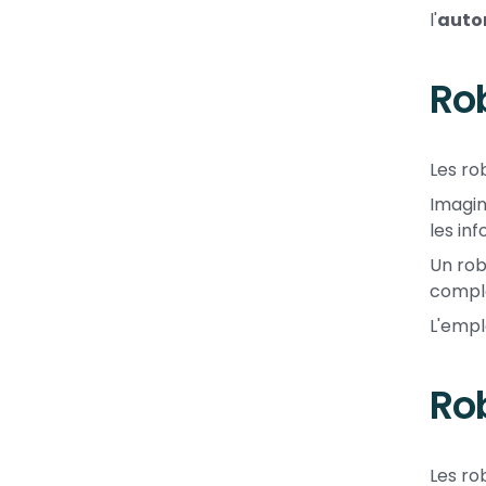
l'
auto
Rob
Les ro
Imagin
les in
Un rob
compl
L'empl
Rob
Les ro