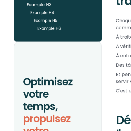
tra
Example H3
Example H4
Chaque
Example H5
comma
Example H6
À trai
À vérif
À entr
Des tâ
Et pen
Optimisez
servir 
votre
C'est 
temps,
propulsez
Dé
votre