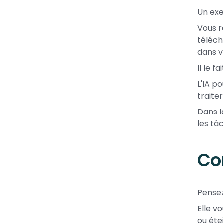
Un ex
Vous r
téléch
dans 
Il le f
L'IA p
traite
Dans l
les tâ
Co
Pensez
Elle v
ou éte