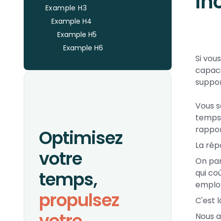
in
Example H3
Example H4
Example H5
Example H6
Si vou
capaci
suppor
Vous s
temps 
rappo
Optimisez
La rép
votre
On par
temps,
qui co
employ
propulsez
C'est 
votre
Nous a