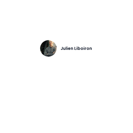
obtiennent un ROI en moins de 3 ans.
Julien Liboiron