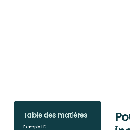
Po
Table des matières
Example H2