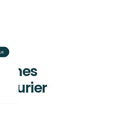
us
Tâches
cturier
tâches administratives et