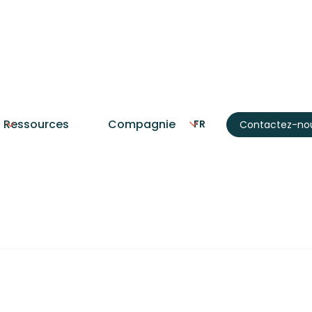
Automatisation
Manufacturier
Ressources
Compagnie
FR
Contactez-no
 : Automatiser les 
stratives en Manufa
nufacturiers québécois automatisent leurs 