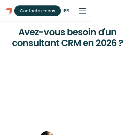
FR
Contactez-nous
CRM
Avez-vous besoin d'un
consultant CRM en 2026 ?
Vous ne savez pas si vous avez besoin
d'un consultant CRM ? Voici les signes
qui indiquent que vous avez besoin
d'une aide professionnelle, quand le
faire soi-même fonctionne, et ce que
les PME canadiennes devraient
s'attendre à investir.