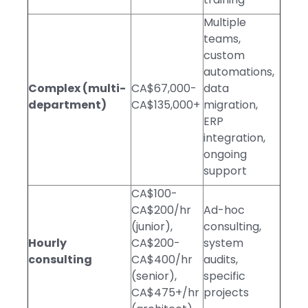
Multiple
teams,
custom
automations,
Complex (multi-
CA$67,000-
data
department)
CA$135,000+
migration,
ERP
integration,
ongoing
support
CA$100-
CA$200/hr
Ad-hoc
(junior),
consulting,
Hourly
CA$200-
system
consulting
CA$400/hr
audits,
(senior),
specific
CA$475+/hr
projects