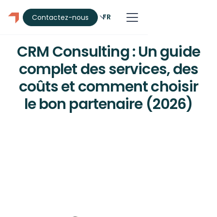
FR
Contactez-nous
CRM
CRM Consulting : Un guide
complet des services, des
coûts et comment choisir
le bon partenaire (2026)
Ce qu'englobe le conseil CRM, son coût
au Canada (7 000 CA$ - 135 000 CA$ et
plus), et comment choisir le bon
partenaire. Plateformes, processus et
critères de sélection.