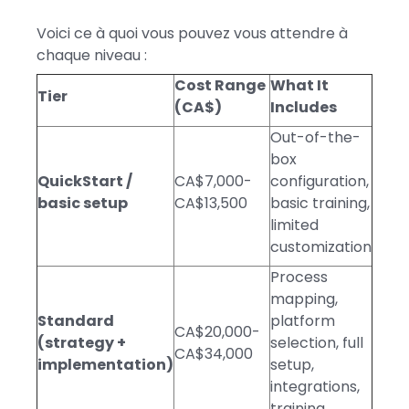
Voici ce à quoi vous pouvez vous attendre à
chaque niveau :
Cost Range
What It
Tier
(CA$)
Includes
Out-of-the-
box
QuickStart /
CA$7,000-
configuration,
basic setup
CA$13,500
basic training,
limited
customization
Process
mapping,
Standard
platform
CA$20,000-
(strategy +
selection, full
CA$34,000
implementation)
setup,
integrations,
training