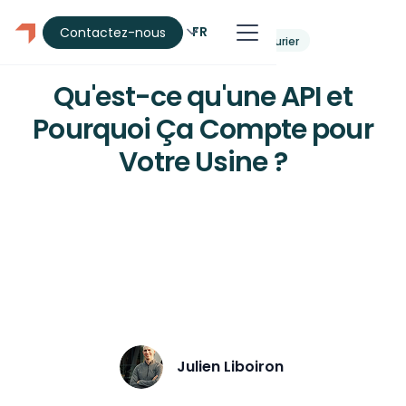
FR
Contactez-nous
Automatisation
Manufacturier
Qu'est-ce qu'une API et
Pourquoi Ça Compte pour
Votre Usine ?
Vos outils ne se parlent pas ?
Découvrez comment les API
permettent d'automatiser vos flux de
données et d'éliminer la double saisie.
Julien Liboiron